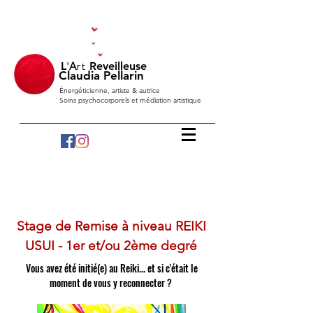
L
'
A
Reveilleuse
rt
Claudia Pellarin
Énergéticienne, artiste & autrice
Soins psychocorporels et médiation artistique
A
ccueil de l'
A
mour
A
bsolu pour
R
éveler/
R
éveiller
chaque être à sa
Tr
ansmutation.
Ainsi soit-il, que cela
est. Merci
Stage de Remise à niveau REIKI
USUI - 1er et/ou 2ème degré
Vous avez été initié(e) au Reiki... et si c'était le
moment de vous y reconnecter ?