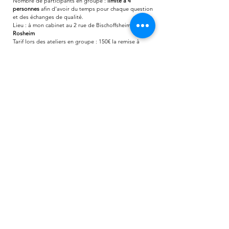
Nombre de participants en groupe :
limité à 4
personnes
afin d'avoir du temps pour chaque question
et des échanges de qualité.
Lieu : à mon cabinet au 2 rue de Bischoffsheim
à
Rosheim
Tarif lors des ateliers en groupe : 150€ la remise à
niveau
Tarif de remise à niveau en individuel : 180€ la remise à
niveau
Quand : ci-dessous quelques dates déjà posées ;
d'autres dates peuvent être ouvertes à la demande tout
au long de l'année
Comment faire ?
Pour toute information complémentaire et accueillir
votre élan,
contactez-moi
Suite à cela, nous planifions un appel téléphonique
pour recueillir vos besoins, définir une date en groupe
ou en individuel.
Voici les dates de cet été :
*
𝗥𝗲𝗺𝗶𝘀𝗲
à
𝗻𝗶𝘃𝗲𝗮𝘂 𝟭𝗲𝗿 𝗱𝗲𝗴𝗿
é :
Mercredi 15 juillet 2026 de 9h à 12h
Samedi 18 juillet 2026 de 9h à 12h
Lundi 20 juillet 2026 de 13h30 à 16h30
Samedi 25 juillet de 13h30 à 16h30