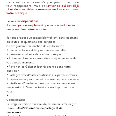
Cette remise à niveau n'a pas pour objectif de
tout réapprendre, mais de
raviver ce qui est déjà
là et de vous aider à retrouver un lien vivant avec
votre pratique
.
Le Reiki ne disparaît pas.
Il attend parfois simplement que nous lui redonnions
une place dans notre quotidien.
Je vous propose un espace bienveillant, sans jugement,
où toutes les questions ont leur place.
Au programme, en fonction de vos besoins :
• Revoir les bases et les pratiques essentielles
• Retrouver confiance dans votre pratique
• Échanger librement autour de vos expériences et de
vos questionnements
• Revisiter les Gokaï et leur résonance dans notre
quotidien
• Partager avec d'autres praticiens aux parcours variés
• Expérimenter, pratiquer et retrouver le plaisir du Reiki
• Bénéficier d'une harmonisation pour soutenir votre
reconnexion à l'énergie Reiki, si c’est important pour
vous
• ...
Concrètement :
Le stage de remise à niveau du 1er ou du 2ème degré :
Durée :
3h
d'exploration, de partage et de
reconnexion.