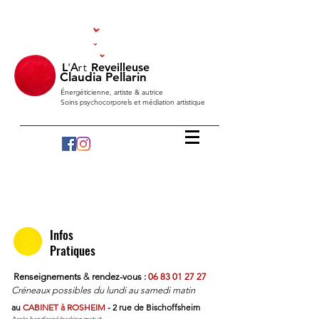
L
'
A
Reveilleuse
rt
Claudia Pellarin
Énergéticienne, artiste & autrice
Soins psychocorporels et médiation artistique
A
ccueil de l'
A
mour
A
bsolu pour
R
éveler/
R
éveiller
chaque être à sa
Tr
ansmutation.
Ainsi soit-il, que cela
est. Merci
Infos
Pratiques
&
Renseignements
rendez-vous :
06 83 01 27 27
Créneaux possibles du lundi au samedi matin
au
CABINET à ROSHEIM
- 2 rue de Bischoffsheim
Accès handicapé/parking gratuit