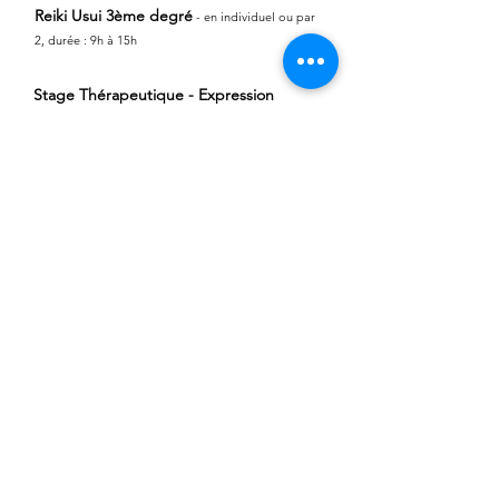
Reiki Usui 3ème degré
- en individuel ou par
2,
durée : 9h à 15h
[ 444 €
Stage Thérapeutique - Expression
Théâtre
- sur une journée de 9h15 à 16h30 - en
[ 90 €
groupe (max.12 pers.)
Bon cadeau
A tout moment dans l'année, vous avez envie d'offrir un
soin, un cercle, un rituel Rebozo, ...
Il suffit de me contacter. Un joli bon dans sa pochette
vous sera remis en retour.
Règlement en espèces, par chèque ou par virement, à la fin de votre
séance
Les tarifs pourront être discutés selon les situations particulières, nous
trouverons une solution ensemble.