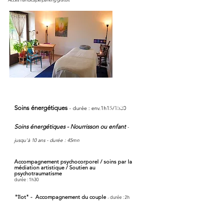
[ 70 €
Soins énergétiques
-
durée : env.1h15/1h30
Soins énergétiques - Nourrisson ou enfant
-
[ 55 €
jusqu'à 10 ans
- durée : 45mn
Accompagnement psychocorporel / soins par la
médiation artistique / Soutien au
psychotraumatisme
[ 70 €
durée : 1h30
"îlot" - Accompagnement du couple
- durée : 2h
[ 120 €