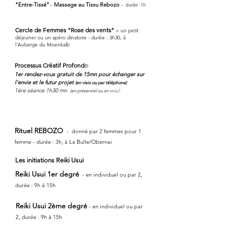
"Entre-Tissé"
Massage au Tissu Rebozo
-
-
durée : 1h
[ 55 €
Cercle de Femmes "Rose des vents"
+ un petit
déjeuner ou un apéro dinatoire - durée : 3h30, à
l'Auberge du Moenkalb
[ 50 €
Processus Créatif Profond
©
1er rendez-vous gratuit de 15mn pour échanger sur
l'envie et le futur projet
(en visio ou par téléphone)
1ère séance 1h30 mn
[ 260 €
(en présentiel ou en visio)
Rituel REBOZO
- donné par 2 femmes pour 1
femme - durée : 3h, à La Bulle/Obernai
[ 350 €
Les initiations Reiki Usui
Reiki Usui 1er degré
- en individuel ou par 2,
[ 222 €
durée : 9h à 15h
Reiki Usui 2ème degré
- en individuel ou par
[ 333 €
2,
durée : 9h à 15h